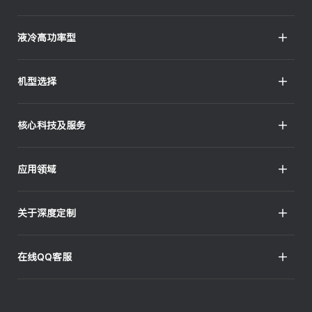
Px317N系列
Mx217A系列
Px312A系列
Px115A系列
液冷高功率型
Tx217A系列
Px318系列
Px115D系列
Px212H系列
Px318A系列
Px135A系列
Px299A系列
机型选择
Px218A系列
Px318B系列
Px218B2系列
Px318C系列
快速选型
核心科技及服务
Px218B3系列
Px318D系列
条件筛选
Px218C2系列
Px318R系列
数字化工具箱
Px218C3系列
应用领域
Px318S系列
高易可架构
Px337D系列
按需定制
全部领域
Px347A系列
关于深度定制
网络通讯管理
Px417A系列
图形工作站
公司介绍
Px418C系列
在线QQ客服
录编播工作站
定制优势
Px567A系列
3D建模渲染
产品认证
QQ客服 - 801
公共安全预案
品控检测