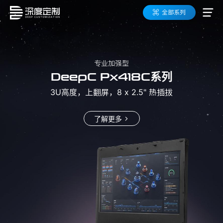
全部系列
应用领域
产品系列
轻薄便携型
专业加强型
DeepC Px418C系列
DeepC Px115D系列
数字化工具箱
3U高度，上翻屏，8 x 2.5" 热插拔
高易可架构
了解更多
按需定制
成功案例
关于深度定制