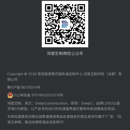
QQ客服 - 806
野外地质测绘
联系我们
QQ客服 - 800
大数据分析
核心数据存储
深度定制微信公众号
Copyright ©
2026
高性能便携式服务器定制中心 深度定制科技（成都）有
限公司
蜀ICP备18039204号
川公网安备 51019002002116号
深度定制，英文：DeepCustomization，简称：DeepC，品牌LOGO以首
字母D为原型，以产品专利设计的双通道贯通式散热布局创意组合而成。
本网站直接或间接向消费者推销商品或者服务的商业宣传均属于“广告”（包
装及参数、售后保障等商品信息除外）