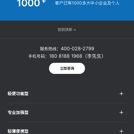
1000
客户已有1000多大中小企业及个人
回到顶部
400-028-2799
服务热线：
180 8188 1968（李先生）
手机号码：
立即咨询
轻便功能型
Px217A系列
专业加强型
Px217H系列
Px217B2系列
Px317H系列
轻薄便携型
Px217B3系列