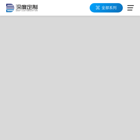
全部系列
应用领域
产品系列
数字化工具箱
高易可架构
按需定制
成功案例
关于深度定制