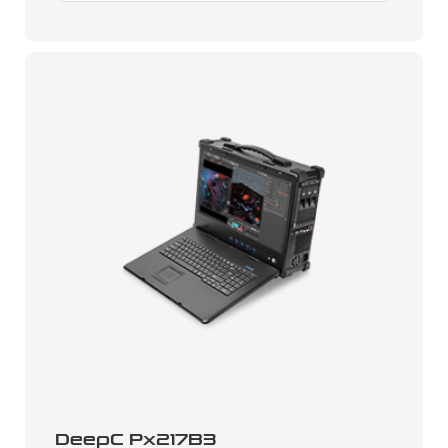
DeepC Px217B3