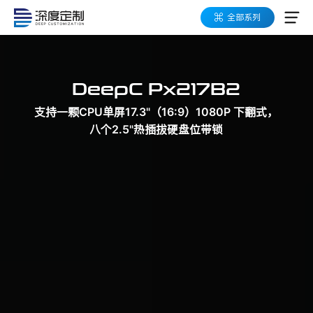
全部系列
应用领域
DeepC Px217B2
产品系列
支持一颗CPU单屏17.3"（16:9）1080P 下翻式，
数字化工具箱
八个2.5"热插拔硬盘位带锁
高易可架构
按需定制
成功案例
关于深度定制