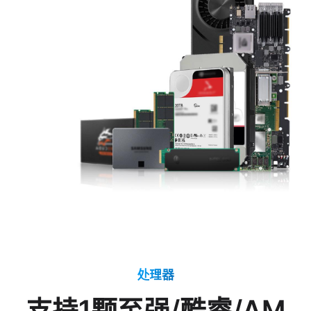
处理器
支持1颗至强/酷睿/AM